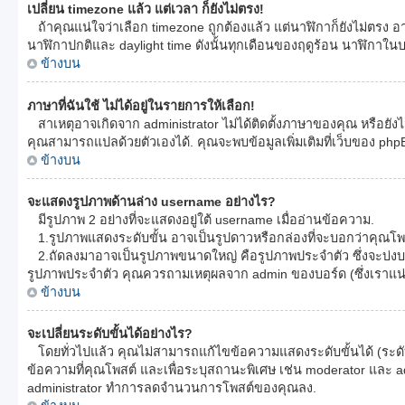
เปลี่ยน timezone แล้ว แต่เวลา ก็ยังไม่ตรง!
ถ้าคุณแน่ใจว่าเลือก timezone ถูกต้องแล้ว แต่นาฬิกาก็ยังไม่ตรง อาจ
นาฬิกาปกติและ daylight time ดังนั้นทุกเดือนของฤดูร้อน นาฬิก
ข้างบน
ภาษาที่ฉันใช้ ไม่ได้อยู่ในรายการให้เลือก!
สาเหตุอาจเกิดจาก administrator ไม่ได้ติดตั้งภาษาของคุณ หรือยังไม
คุณสามารถแปลด้วยตัวเองได้. คุณจะพบข้อมูลเพิ่มเติมที่เว็บของ phpB
ข้างบน
จะแสดงรูปภาพด้านล่าง username อย่างไร?
มีรูปภาพ 2 อย่างที่จะแสดงอยู่ใต้ username เมื่ออ่านข้อความ.
1.รูปภาพแสดงระดับขั้น อาจเป็นรูปดาวหรือกล่องที่จะบอกว่าคุณโพ
2.ถัดลงมาอาจเป็นรูปภาพขนาดใหญ่ คือรูปภาพประจำตัว ซึ่งจะบ่งบอกผู
รูปภาพประจำตัว คุณควรถามเหตุผลจาก admin ของบอร์ด (ซึ่งเราแน่ใ
ข้างบน
จะเปลี่ยนระดับขั้นได้อย่างไร?
โดยทั่วไปแล้ว คุณไม่สามารถแก้ไขข้อความแสดงระดับขั้นได้ (ระดับข
ข้อความที่คุณโพสต์ และเพื่อระบุสถานะพิเศษ เช่น moderator และ adm
administrator ทำการลดจำนวนการโพสต์ของคุณลง.