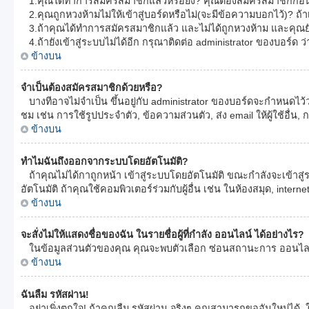
1.คุณได้ทำการสมัครสมาชิกแล้วหรือยัง? คุณต้องสมัครสมาชิกก่อน 
2.คุณถูกหวงห้ามไม่ให้เข้าสู่บอร์ดหรือไม่(จะมีข้อความบอกไว้)? ถ้
3.ถ้าคุณได้ทำการสมัครสมาชิกแล้ว และไม่ได้ถูกหวงห้าม และคุณยั
4.ถ้ายังเข้าสู่ระบบไม่ได้อีก กรุณาติดต่อ administrator ของบอร์ด ว่าอ
ข้างบน
จำเป็นต้องสมัครสมาชิกด้วยหรือ?
บางทีอาจไม่จำเป็น ขึ้นอยู่กับ administrator ของบอร์ดจะกำหนดไว้ว
ชม เช่น การใช้รูปประจำตัว, ข้อความส่วนตัว, ส่ง email ให้ผู้ใช้อื่
ข้างบน
ทำไมฉันถึงออกจากระบบโดยอัตโนมัติ?
ถ้าคุณไม่ได้กาถูกหน้า เข้าสู่ระบบโดยอัตโนมัติ ขณะกำลังจะเข้าสู่
อัตโนมัติ ถ้าคุณใช้คอมพิวเตอร์ร่วมกับผู้อื่น เช่น ในห้องสมุด, intern
ข้างบน
จะสั่งไม่ให้แสดงชื่อของฉัน ในรายชื่อผู้ที่กำลัง ออนไลน์ ได้อย่างไร?
ในข้อมูลส่วนตัวของคุณ คุณจะพบตัวเลือก ซ่อนสถานะการ ออนไลน์ ขอ
ข้างบน
ฉันลืม รหัสผ่าน!
อย่าเพิ่งตกใจ! ถ้าคุณลืม รหัสผ่าน จริงๆ คุณสามารถขออันใหม่ได้. ใ