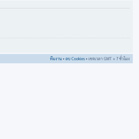
ทีมงาน
•
ลบ Cookies
• เขตเวลา GMT + 7 ชั่วโมง