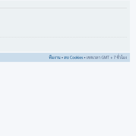
ทีมงาน
•
ลบ Cookies
• เขตเวลา GMT + 7 ชั่วโมง