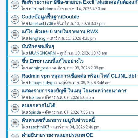
พิมพ์รายงานภาษีซืัอ-ขายเป็น Excll ไม่แยกคอลัมต้องแก
โดย
narumol dom
» อังคาร ก.ค. 14, 2026 4:30 pm
Codeข้อมูลพื้นฐานDouble
โดย
ktmsteel1708
» จันทร์ ก.ค. 13, 2026 3:37 pm
แก้ไข ตัวเลข 0 หายในรายงาน RWX
โดย
fengfeng
» เสาร์ ก.ค. 11, 2026 4:25 pm
บันทึกคชจ.อื่นๆ
โดย
MUANGNGARM
» ศุกร์ ก.ค. 10, 2026 10:43 am
ขึ้น Error แบบนี้แก้ไขอย่างไร
โดย
admin_test
» พฤหัสฯ. ก.ค. 09, 2026 2:09 pm
Radmin vpn หลุดการเชื่อมต่อ พร้อม ไฟล์ GLJNL.dbf
โดย
happyreadygo
» พฤหัสฯ. ก.ค. 09, 2026 3:46 am
แสดงรายการลงบัญชี ในเมนู โอนระหว่างธนาคาร
โดย
lek_lee
» อังคาร ก.ค. 07, 2026 5:05 pm
ลบเอกสารไม่ได้
โดย
Spinda
» อังคาร ก.ค. 07, 2026 7:55 am
ค้นหาเลขที่เอกสาร เมนูรับชำระหนี้
โดย
taechin007
» เสาร์ ก.ค. 04, 2026 2:46 pm
คำอธิบายรายงานแยกประเภท OE