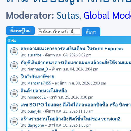
Moderator:
Sutas
,
Global Mod
ตั้งกระทู้ใหม่
หัวข้อ
สอบถามแนวทางการลงเงินเดือน ในระบบ Express
โดย
aurarite
» อังคาร ส.ค. 04, 2026 8:02 pm
บัญชีเงินฝากธนาคารเดิมแยกแผนกแล้วจะสั่งให้รวมแผ
โดย
Nannapat_D
» อังคาร ส.ค. 04, 2026 2:04 pm
ใบกำกับภาษีขาย
โดย
Mantana7455
» พฤหัสฯ. ก.ค. 30, 2026 12:03 pm
สินค้าปลายงวดไม่เหลือ
โดย
noomod32
» เสาร์ ก.ค. 25, 2026 3:38 pm
เลข SO PO ไม่แสดง ดึงไม่ได้ตอนออกบิลซื้อ หรือ บิลข
โดย
puay_4d
» อังคาร ก.ค. 21, 2026 11:10 am
สร้างรายงานโดยอ้างอิงฟังก์ชั้นใหม่ของ version2
โดย
daysgone
» เสาร์ ก.ค. 18, 2026 1:55 pm