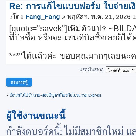
Re: การแก้ไขแบบฟอร์ม ใบจ่ายเง
~BILNUM: 0, ""
>BILNUM", ""
โดย
Fang_Fang
» พฤหัสฯ. พ.ค. 21, 2026 
~BILDAT: 0, ""
[quote="savek"]เพิ่มตัวแปร ~BILD
>REFNUM", ""
ที่บิลซื้อ หรือจะแทนที่บิลซื้อเลยก็ได้
~NETAMT: 0, "ZZ,ZZZ,ZZ
>NETAMT", ""
***"ได้แล้วค่ะ ขอบคุณมากๆเลยนะค
~REMAMT: 0, "ZZ,ZZZ,ZZ
>REMAMT", ""
แสดงโพสจาก:
~PAYAMT_I: 0, "99,999,
ตอบกระทู้
"pay = IIF(APRCPIT-
>RECTYP='0'.or.APRCPIT->RECTY
ย้อนกลับไปยัง ถาม-ตอบปัญหาเกี่ยวกับโปรแกรม Express
>PAYAMT*-1,APRCPIT->PAYAMT)"
ผู้ใช้งานขณะนี้
กำลังดูบอร์ดนี้: ไม่มีสมาชิกใหม่ 