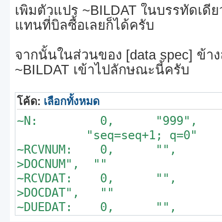
เพิ่มตัวแปร ~BILDAT ในบรรทัดเดียวก
แทนที่บิลซื้อเลยก็ได้ครับ
จากนั้นในส่วนของ [data spec] ข้าง
~BILDAT เข้าไปลักษณะนี้ครับ
โค้ด:
เลือกทั้งหมด
~N: 0, "999"
"seq=seq+1; q=0"
~RCVNUM: 0, "",
>DOCNUM", ""
~RCVDAT: 0, ""
>DOCDAT", ""
~DUEDAT: 0, ""
>DUEDAT", ""